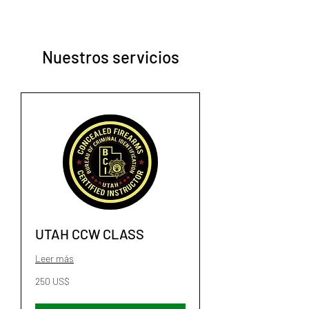
Nuestros servicios
UTAH CCW CLASS
Leer más
250
250 US$
dólares
estadounidenses