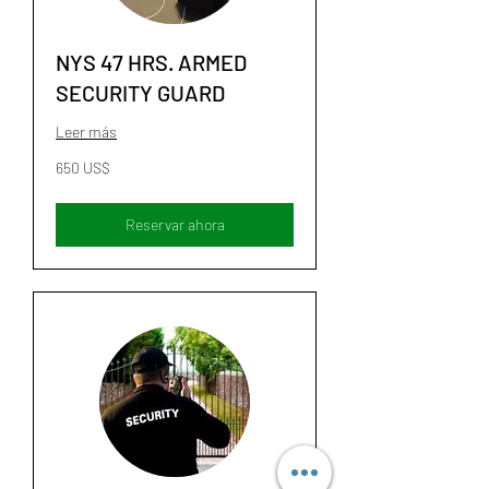
NYS 47 HRS. ARMED
SECURITY GUARD
Leer más
650
650 US$
dólares
estadounidenses
Reservar ahora