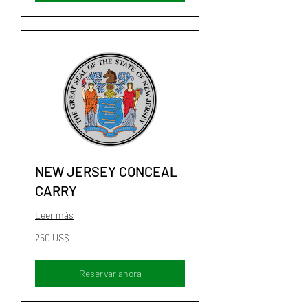
NEW JERSEY CONCEAL
CARRY
Leer más
250
250 US$
dólares
estadounidenses
Reservar ahora