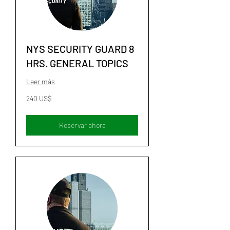
NYS SECURITY GUARD 8
HRS. GENERAL TOPICS
Leer más
240
240 US$
dólares
estadounidenses
Reservar ahora