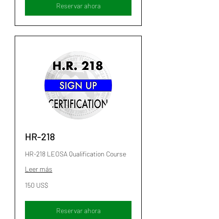
Reservar ahora
HR-218
HR-218 LEOSA Qualification Course
Leer más
150
150 US$
dólares
estadounidenses
Reservar ahora