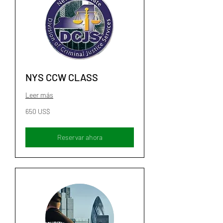
NYS CCW CLASS
Leer más
650
650 US$
dólares
estadounidenses
Reservar ahora