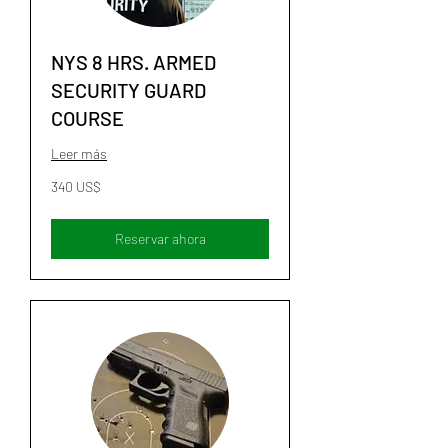
NYS 8 HRS. ARMED
SECURITY GUARD
COURSE
Leer más
340
340 US$
dólares
estadounidenses
Reservar ahora